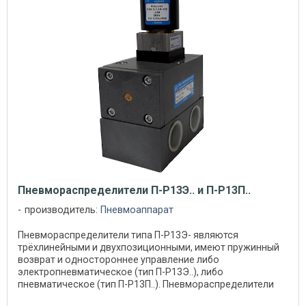
Пневмораспределители П-Р13Э.. и П-Р13П..
производитель:
Пневмоаппарат
Пневмораспределители типа П-Р13Э- являются
трёхлинейными и двухпозиционными, имеют пружинный
возврат и одностороннее управление либо
электропневматическое (тип П-Р13Э..), либо
пневматическое (тип П-Р13П..). Пневмораспределители
типа П-Р13Э (П).. ...