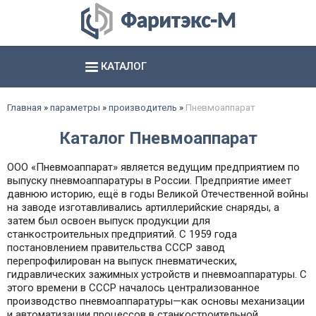
КАТАЛОГ
Аксиально- и радиально поршневые насосы
Шестерённые насосы и агрегаты
Электромагниты, соединители и базы
Гидропневматические насосы и пневмогидроаккумуляторы
смотреть все
смотреть все
смотреть все
Главная
»
параметры
»
производитель
»
Пневмоаппарат
Каталог Пневмоаппарат
ООО «Пневмоаппарат» является ведущим предприятием по
выпуску пневмоаппаратуры в России. Предприятие имеет
давнюю историю, ещё в годы Великой Отечественной войны
на заводе изготавливались артиллерийские снаряды, а
затем был освоен выпуск продукции для
станкостроительных предприятий. С 1959 года
постановлением правительства СССР завод
перепрофилирован на выпуск пневматических,
гидравлических зажимных устройств и пневмоаппаратуры. С
этого времени в СССР началось централизованное
производство пневмоаппаратуры—как основы механизации
и автоматизации процессов в станкостроительной