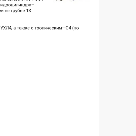
 гидроцилиндра–
и не грубее 13
УХЛ4, а также с тропическим—О4 (по