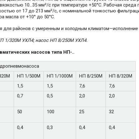
язкостью 10...35 мм²/с при температуре +50°С. Рабочая среда
остью от 17 до 213 мм²/с, с номинальной тонкостью фильтраци
а масла от +10° до 50°С.
я для районов с умеренным и холодным климатом—исполнение 
П 1/320М УХЛ4; насос НП 8/250М УХЛ4.
евматических
насосов
типа НП-..
идропневмонасоса
320М
НП 1/500М
НП 1/1000М
НП 8/250М
НП 8/320М
1,5
1,5
7,6
7,6
0,7
0,5
2,0
2,0
50
100
25
32
0,4
0,3
0,4
0,4