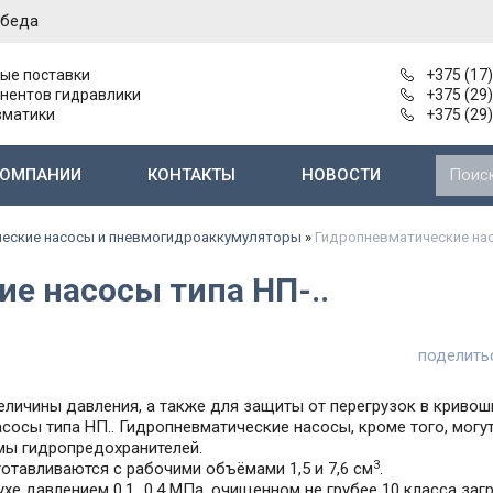
обеда
ые поставки
+375 (17
нентов гидравлики
+375 (29
вматики
+375 (29
КОМПАНИИ
КОНТАКТЫ
НОВОСТИ
Нерегулируемые пластинчатые насосы
Насосы и агрегаты 2-й группы типа Г11-2..
Электромагниты к гидрораспределителям
Электромаг
еские насосы и пневмогидроаккумуляторы
»
Гидропневматические нас
е насосы типа НП-..
поделить
личины давления, а также для защиты от перегрузок в кривош
сосы типа НП.. Гидропневматические насосы, кроме того, могу
мы гидропредохранителей.
3
отавливаются с рабочими объёмами 1,5 и 7,6 см
.
е давлением 0,1...0,4 МПа, очищенном не грубее 10 класса за