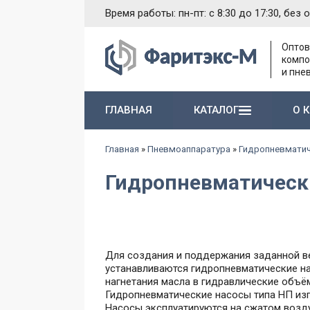
Время работы: пн-пт: с 8:30 до 17:30, без 
Оптов
компо
и пне
ГЛАВНАЯ
КАТАЛОГ
О 
Насосы и агрегаты 1-й группы типа Г11-1..
Электромагниты различного назначения
Гидропневматические насосы и пневмогидроаккумуляторы
Запасные части к гидравлическим насосам
Главная
»
Пневмоаппаратура
»
Гидропневматич
Гидропневматически
Для создания и поддержания заданной ве
устанавливаются гидропневматические на
нагнетания масла в гидравлические объё
Гидропневматические насосы типа НП изг
Насосы эксплуатируются на сжатом воздух