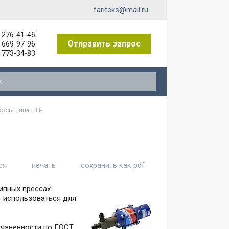
fariteks@mail.ru
) 276-41-46
Отправить запрос
) 669-97-96
) 773-34-83
ниты к пневмораспределителям
осы типа НП-..
ся
печать
сохранить как pdf
ипных прессах
т использоваться для
грязненности по ГОСТ