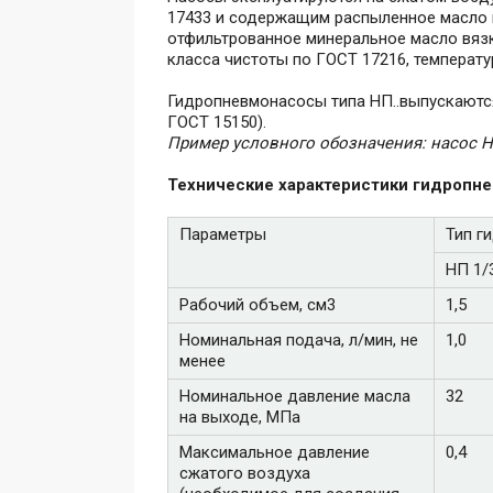
17433 и содержащим распыленное масло в
отфильтрованное минеральное масло вязк
класса чистоты по ГОСТ 17216, температур
Гидропневмонасосы типа НП..выпускаютс
ГОСТ 15150).
Пример условного обозначения: насос Н
Технические характеристики гидропн
Параметры
Тип г
НП 1/
Рабочий объем, см3
1,5
Номинальная подача, л/мин, не
1,0
менее
Номинальное давление масла
32
на выходе, МПа
Максимальное давление
0,4
сжатого воздуха