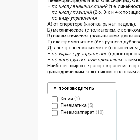
Пневмораспределители классифицируютс
–
по числу внешних линий
(т.е. линейнос
–
по числу позиций
(2-х, 3-х и 4-х пози
–
по виду управления
:
А) от оператора (кнопка; рычаг; педаль);
Б) механическое (с толкателем; с ролико
В) пневматическое (повышением давления
Г) электромагнитное (без ручного дублир
Д) электропневматическое (повышением 
–
по характеру управления
(односторонни
–
по конструктивным признакам
, таким
Наиболее широкое распространение в пр
цилиндрическим золотником, с плоским з
производитель
Китай
1
Пневматика
5
Пневмоаппарат
10