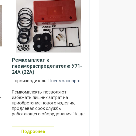
Ремкомплект к
пневмораспределителю У71-
24А (22А)
производитель:
Пневмоаппарат
Ремкомплекты позволяют
-
избежать лишних затрат на
приобретение нового изделия,
продлевая срок службы
работающего оборудования. Чаще
всего в состав ремкомплектов
входят быстроизнашивающиеся
ь
элементы, такие как, например:
подробнее
резиновые уплотнения, кольца, ...