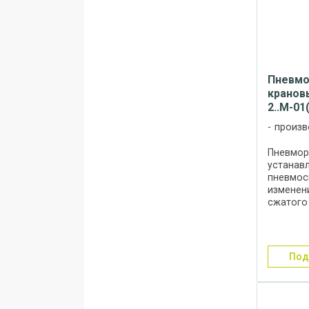
Пневмо
кранов
2..М-01(
произв
Пневмор
устанав
пневмос
изменен
сжатого
пневмор
к пневм
распред
которых 
по