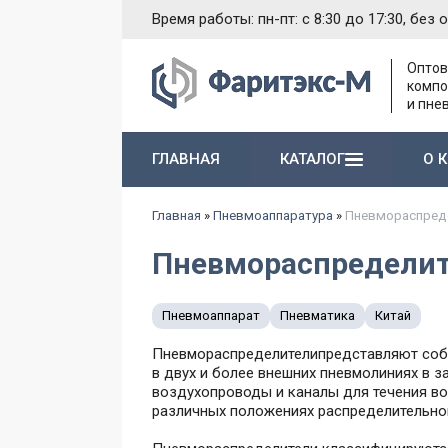
Время работы: пн-пт: с 8:30 до 17:30, без 
Оптов
компо
и пне
ГЛАВНАЯ
КАТАЛОГ
О 
Насосы и агрегаты 1-й группы типа Г11-1..
Электромагниты различного назначения
Гидропневматические насосы и пневмогидроаккумуляторы
Запасные части к гидравлическим насосам
Главная
»
Пневмоаппаратура
»
Пневмораспред
Пневмораспредели
Пневмоаппарат
Пневматика
Китай
Пневмораспределителипредставляют собой
в двух и более внешних пневмолиниях в 
воздухопроводы и каналы для течения во
различных положениях распределительног