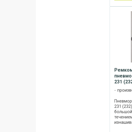
Ремком
пневмо
231 (23
произв
Пневмор
231 (232
большой 
течение
изнашива
Ремкомп