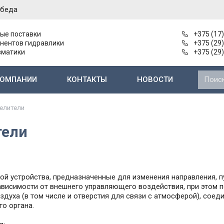
обеда
ые поставки
+375 (17
нентов гидравлики
+375 (29
вматики
+375 (29
КОМПАНИИ
КОНТАКТЫ
НОВОСТИ
Нерегулируемые пластинчатые насосы
Насосы и агрегаты 2-й группы типа Г11-2..
Электромагниты к гидрораспределителям
Электромаг
елители
тели
 устройства, предназначенные для изменения направления, п
зависимости от внешнего управляющего воздействия, при этом
здуха (в том числе и отверстия для связи с атмосферой), сое
о органа.