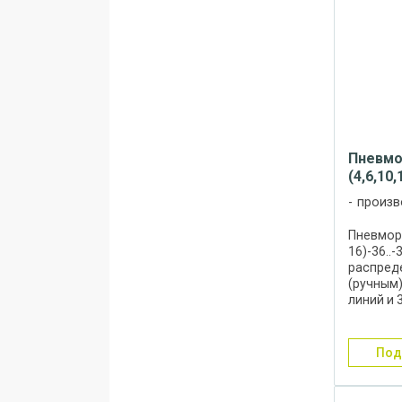
Пневмо
(4,6,10,
произв
Пневмора
16)-36..-
распред
(ручным
линий и 
распред
применя
золотни
по
уплотнени