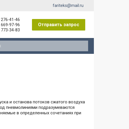
fariteks@mail.ru
) 276-41-46
Отправить запрос
) 669-97-96
) 773-34-83
ниты к пневмораспределителям
уска и останова потоков сжатого воздуха
 под пневмолиниями подразумеваются
диняемые в определенных сочетаниях при