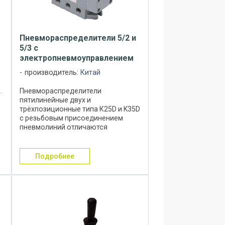
Пневмораспределители 5/2 и
5/3 с
электропневмоуправлением
производитель:
Китай
…
Пневмораспределители
пятилинейные двух и
трёхпозиционные типа К25D и K35D
с резьбовым присоединением
пневмолиний отличаются
улучшенной конструкцией,
н
большой пропускной
способностью, надёжностью и
подробнее
возможностью эксплуатации в
более сложных условиях. ...