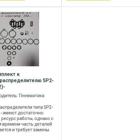
плект к
распределителю 5Р2-
2)-
одитель:
Пневматика
аспределители типа 5Р2-
)- имеют достаточно
ресурс работы, однако с
м времени часть деталей
ется и требует замены.
лекты к