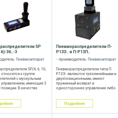
распределители 5Р
Пневмораспределители П-
16)-36..-3
Р13Э.. и П-Р13П..
одитель:
Пневмоаппарат
производитель:
Пневмоаппарат
спределители 5Р(4, 6, 10,
Пневмораспределители типа П-
3 относятся к группе
Р13Э- являются трёхлинейными и
елителей с мускульным
двухпозиционными, имеют
) управлением, имеющие 5
пружинный возврат и
3 позиции. В качестве
одностороннее управление либо
елительного устройства
электропневматическое (тип П-
ется цилиндрический
Р13Э..), либо пневматическое (тип
к с эластичными
П-Р13П..). Пневмораспределители
дробнее
подробнее
ями. ...
типа П-Р13Э (П).. ...