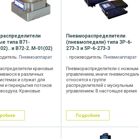
распределители
Пневмораспределители
ые типа В71-
(пневмопедали) типа 3Р-6-
02).. и В72-2..М-01(02)
273-3 и 5Р-6-273-3
одитель:
Пневмоаппарат
производитель:
Пневмоаппарат
аспределители крановые
Пневмораспределители с ножным
ливаюся в различных
управлением, иначе пневмопедали
истемах и служат для
относятся к группе
ия и перекрытия потоков
распределителей с мускульным
 воздуха. Крановые
управлением. В настоящее время
аспределители относятся
наибольшее применение получил
ораспределителям,
двухпозиционные 3-х или 5-ти
елительным устройством
линейные пневмораспределители.
является ...
Они ...
дробнее
подробнее