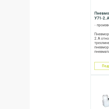
Пневмо
У71-2..
произв
Пневмор
2..А отн
трехлин
пневмор
пневмат
односто
электро
возврат
по
дублиро
Пневмор
2..А ...