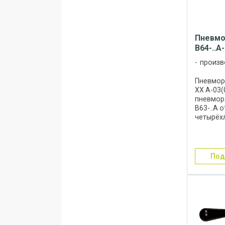
Пневмо
В64-..А-
произв
Пневмор
ХХ А-03(
пневмор
В63-..А 
четырёх
двухпоз
пневмор
они име
электро
по
дублиро
...