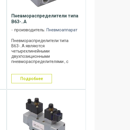
Пневмораспределители типа
В63-..А
производитель:
Пневмоаппарат
Пневмораспределители типа
В63-..А являются
четырехлинейными
двухпозиционными
м
пневмораспределителями , с
двухсторонним и односторонним
пневматическим управлением,
пружинным или пневматическим
подробнее
возвратом в исходное положение.
Данный тип ...