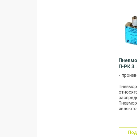
Пневмо
П-РК 3..
произв
Пневмора
относятс
распреде
Пневмора
являютс
нормаль
иметь ру
пневмат
Конструкц
по