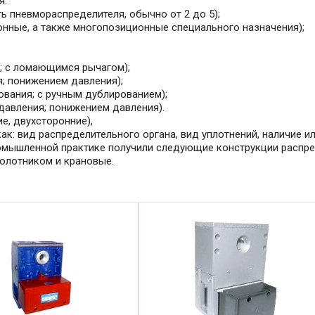
я:
ть пневмораспределителя, обычно от 2 до 5);
ционные, а также многопозиционные специального назначения);
м; с ломающимся рычагом);
; понижением давления);
ования; с ручным дублированием);
давления; понижением давления).
е, двухсторонние),
 как: вид распределительного органа, вид уплотнений, наличие и
омышленной практике получили следующие конструкции распред
олотником и крановые.