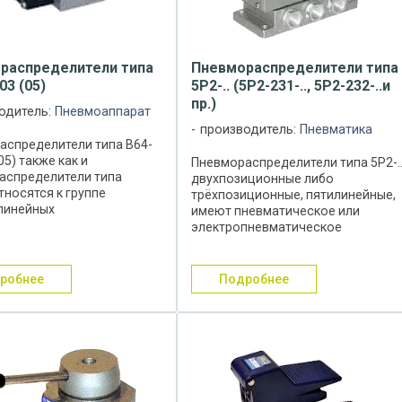
распределители типа
Пневмораспределители типа
03 (05)
5Р2-.. (5Р2-231-.., 5Р2-232-..и
пр.)
одитель:
Пневмоаппарат
производитель:
Пневматика
аспределители типа В64-
05) также как и
Пневмораспределители типа 5Р2-
аспределители типа
двухпозиционные либо
относятся к группе
трёхпозиционные, пятилинейные,
линейных
имеют пневматическое или
иционных
электропневматическое
аспределителей, однако
управление, устанавливаются в
ют
пневмоприводах различных маши
пневматическое (с ручным
и оборудования и служат для
дробнее
подробнее
ванием) двухстороннее и
изменения направления и ...