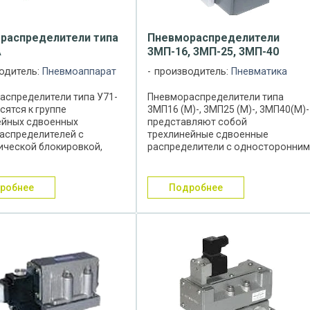
распределители типа
Пневмораспределители
А
3МП-16, 3МП-25, 3МП-40
одитель:
Пневмоаппарат
производитель:
Пневматика
аспределители типа У71-
Пневмораспределители типа
осятся к группе
3МП16 (М)-, 3МП25 (М)-, 3МП40(М)-
ейных сдвоенных
представляют собой
аспределителей с
трехлинейные сдвоенные
ической блокировкой,
распределители с односторонни
ронним
электропневматическим
пневматическим
управлением, пневматическим
ом и ручным
возвратом и ручным
дробнее
подробнее
ванным управлением.
дублированием потока сжатого
аспределители типа У71-
воздуха, которые ...