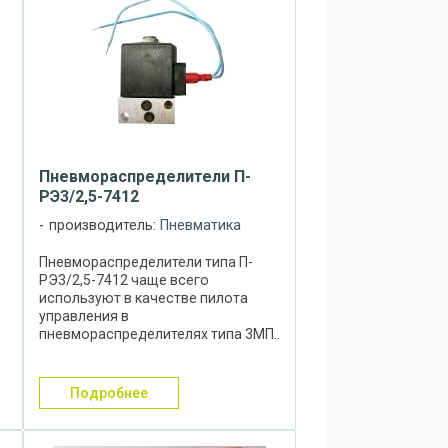
Пневмораспределители П-
РЭ3/2,5-7412
производитель:
Пневматика
Пневмораспределители типа П-
РЭ3/2,5-7412 чаще всего
используют в качестве пилота
управления в
пневмораспределителях типа 3МП..
и У71-2.. Пневмораспределители П-
РЭ3/2,5-7412 являются
трёхлинейными и
подробнее
двухпозиционными, с
односторонним
электромагнитным ...