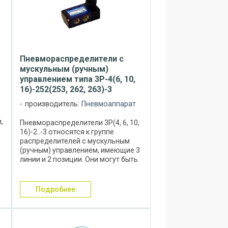
Пневмораспределители с
мускульным (ручным)
управлением типа 3Р-4(6, 10,
16)-252(253, 262, 263)-3
производитель:
Пневмоаппарат
,
Пневмораспределители 3Р(4, 6, 10,
16)-2..-3 относятся к группе
распределителей с мускульным
(ручным) управлением, имеющие 3
и
линии и 2 позиции. Они могут быть
установлены в различные типы
пневмоприводов и предназначены
для изменения направления ...
подробнее