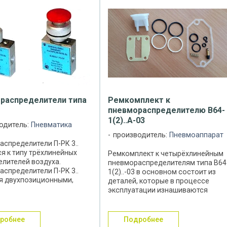
распределители типа
Ремкомплект к
пневмораспределителю В64-
1(2)..А-03
одитель:
Пневматика
производитель:
Пневмоаппарат
спределители П-РК 3..
я к типу трёхлинейных
Ремкомплект к четырёхлинейным
лителей воздуха.
пневмораспределителям типа В64
спределители П-РК 3..
1(2)..-03 в основном состоит из
я двухпозиционными,
деталей, которые в процессе
но закрытыми и могут
эксплуатации изнашиваются
чное, механическое или
быстрее всего. Ремкомплект
ическое управление.
позволяет продлить срок службы
ия ...
пневмораспределителя и избежат
дробнее
подробнее
затрат на ...