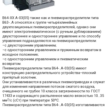
В64-ХХ А-03(05) также как и пневмораспределители типа
В63-..А относятся к группе четырёхлинейных
двухпозиционных пневмораспределителей, однако они
имеют электропневматическое (с ручным дублированием)
двухстороннее и одностороннее управление и по способу
управления подразделяются на пневмораспределители:
–с двухсторонним управлением;
–с односторонним управлением и пружинным возвратом в
исходное положение;
–с односторонним управлением и пневматическим
возвратом.
Пневмораспределители типа В64-..А-03(05) имеют
конструкцию распределительного устройства–плоский
притёртый золотник.
Они устанавливаются в различных пневмоприводах и служат
для изменения направления потоков сжатого воздуха,
очищенного не грубее 10 класса загрязненности по ГОСТ
17433 и содержащего распыленное масло вязкостью 10…35
2
мм
/с (сСт) при температуре 50ºС.
Пневмораспределители типа В64-..А-03(05) изготавливаются