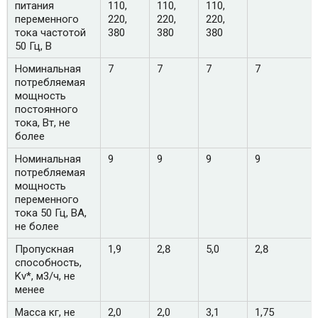
питания
110,
110,
110,
переменного
220,
220,
220,
тока частотой
380
380
380
50 Гц, В
Номинальная
7
7
7
7
потребляемая
мощность
постоянного
тока, Вт, не
более
Номинальная
9
9
9
9
потребляемая
мощность
переменного
тока 50 Гц, ВА,
не более
Пропускная
1,9
2,8
5,0
2,8
способность,
Kv*, м3/ч, не
менее
Масса кг, не
2,0
2,0
3,1
1,75