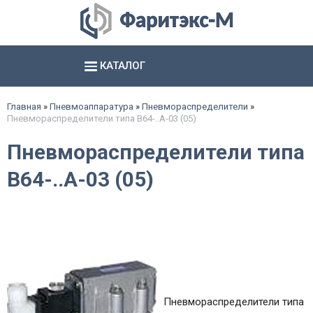
КАТАЛОГ
Аксиально- и радиально поршневые насосы
Шестерённые насосы и агрегаты
Электромагниты, соединители и базы
Гидропневматические насосы и пневмогидроаккумуляторы
смотреть все
смотреть все
смотреть все
Главная
»
Пневмоаппаратура
»
Пневмораспределители
»
Пневмораспределители типа В64-..А-03 (05)
Пневмораспределители типа
В64-..А-03 (05)
Пневмораспределители типа