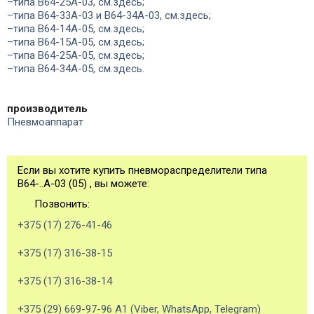
–типа В64-25А-03, см.здесь;
–типа В64-33А-03 и В64-34А-03, см.здесь;
–типа В64-14А-05, см.здесь;
–типа В64-15А-05, см.здесь;
–типа В64-25А-05, см.здесь;
–типа В64-34А-05, см.здесь.
производитель
Пневмоаппарат
Если вы хотите купить пневмораспределители типа
В64-..А-03 (05) , вы можете:
Позвонить:
+375 (17) 276-41-46
+375 (17) 316-38-15
+375 (17) 316-38-14
+375 (29) 669-97-96 А1 (Viber, WhatsApp, Telegram)