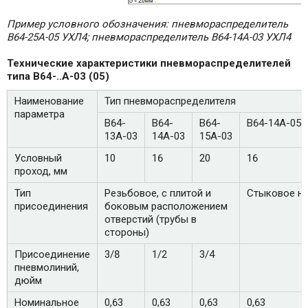
Пример условного обозначения: пневмораспределитель
В64-25А-05 УХЛ4; пневмораспределитель В64-14А-03 УХЛ4
Технические характеристики пневмораспределителей
типа В64-..А-03 (05)
Наименование
Тип пневмораспределителя
параметра
В64-
В64-
В64-
В64-14А-05
13А-03
14А-03
15А-03
Условный
10
16
20
16
проход, мм
Тип
Резьбовое, с плитой и
Стыковое н
присоединения
боковым расположением
отверстий (трубы в
стороны)
Присоединение
3/8
1/2
3/4
пневмолиний,
дюйм
Номинальное
0,63
0,63
0,63
0,63