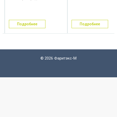
двухсторонним и
электропневматическое
односторонним
управление, устанавлив
пневматическим
в пневмоприводах разли
управлением, пружинным или
машин и оборудования и
пневматическим возвратом в
служат для изменения
подробнее
подробнее
исходное положение. Данный
направления и ...
тип ...
©
2026 Фаритэкс-М