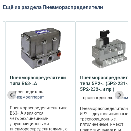
Ещё из раздела
Пневмораспределители
Пневмораспределители
Пневмораспределите
типа В63-..А
типа 5Р2-.. (5Р2-231-..,
5Р2-232-..и пр.)
производитель:
Пневмоаппарат
производитель:
Пневма
Пневмораспределители типа
Пневмораспределители т
В63-..А являются
5Р2-… двухпозиционные 
четырехлинейными
трёхпозиционные,
двухпозиционными
пятилинейные, имеют
пневмораспределителями , с
пневматическое или