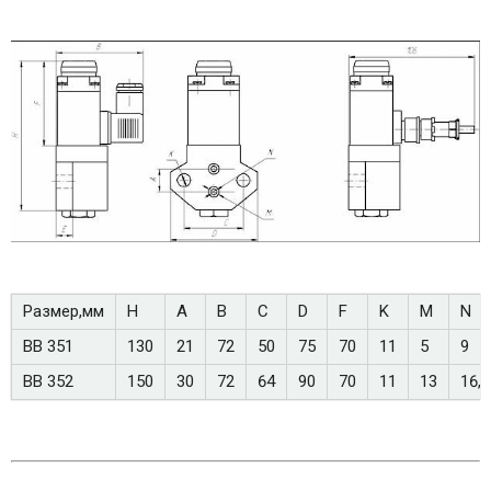
Размер,мм
H
A
B
C
D
F
K
M
N
ВВ 351
130
21
72
50
75
70
11
5
9
ВВ 352
150
30
72
64
90
70
11
13
16,5