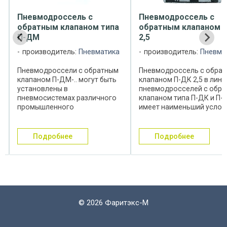
Пневмодроссель с
Пневмодроссель с
обратным клапаном П-ДК
глушителем типа П-ДГ
2,5
производитель:
Пневма
производитель:
Пневматика
Пневмодроссели с
глушителем типа П-ДГ-..
Пневмодроссель с обратным
выполняют двойную
клапаном П-ДК 2,5 в линейке
функцию: первая-регули
пневмодросселей с обратным
расход сжатого воздуха,
клапаном типа П-ДК и П-ДМ
вторая-снижают уровен
имеет наименьший условный
шума при выхлопе
проход--Ду 2,5мм. Дроссель
отработанного воздуха в
П-ДК 2,5 регулирует расход
атмосферу. С этой целью
сжатого воздуха в одном
подробнее
подробнее
пневмодроссель П-ДГ
направлении и обеспечивает
вворачивают в выхлопное 
свободный ...
©
2026 Фаритэкс-М