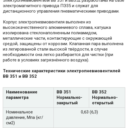
Электропневмовентили ВВ 351 и ВВ352 разработаны на базе
электромагнитного привода ПЭ35 и служат для
дистанционного управления пневматическими приводами.
Корпус электропневмовентиля выполнен из
высококачественного алюминиевого сплава, катушка
изолирована стеклонаполненным полиамидом,
металлические части, контактирующие с окружающей
средой, защищены от коррозии. Клапанная пара выполнена
из легированной стали высокой твёрдости, в случае
необходимости она легко разбирается для чистки (при
работе в условиях загрязнённого воздуха).
Технические характеристики электропневмовентилей
ВВ 351 и ВВ 352
Наименование
ВВ 351
ВВ 352
параметра
Нормально-
Нормально-
закрытый
открытый
Номинальное
0,63 (6,3)
давление, Мпа (кг/
см2)