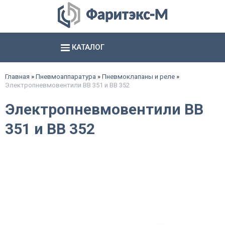
КАТАЛОГ
Аксиально- и радиально поршневые насосы
Шестерённые насосы и агрегаты
Электромагниты, соединители и базы
Гидропневматические насосы и пневмогидроаккумуляторы
смотреть все
смотреть все
смотреть все
Главная
»
Пневмоаппаратура
»
Пневмоклапаны и реле
»
Электропневмовентили ВВ 351 и ВВ 352
Электропневмовентили ВВ
351 и ВВ 352