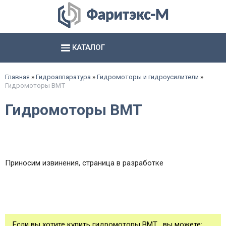
КАТАЛОГ
Аксиально- и радиально поршневые насосы
Шестерённые насосы и агрегаты
Электромагниты, соединители и базы
Гидропневматические насосы и пневмогидроаккумуляторы
смотреть все
смотреть все
смотреть все
Главная
»
Гидроаппаратура
»
Гидромоторы и гидроусилители
»
Гидромоторы ВМТ
Гидромоторы ВМТ
Приносим извинения, страница в разработке
Если вы хотите купить гидромоторы ВМТ , вы можете: