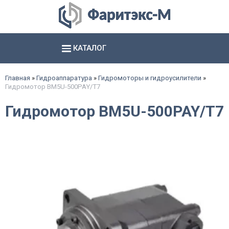
КАТАЛОГ
Аксиально- и радиально поршневые насосы
Шестерённые насосы и агрегаты
Электромагниты, соединители и базы
Гидропневматические насосы и пневмогидроаккумуляторы
смотреть все
смотреть все
смотреть все
Главная
»
Гидроаппаратура
»
Гидромоторы и гидроусилители
»
Гидромотор BM5U-500PAY/T7
Гидромотор BM5U-500PAY/T7