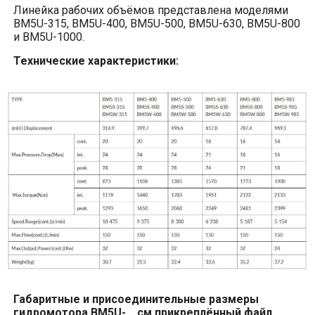
Линейка рабочих объёмов представлена моделями
BM
5
U
-315,
BM
5
U
-400,
BM
5
U
-500,
BM
5
U
-630,
BM
5
U
-800
и
BM
5
U
-1000.
Технические характеристики:
Габаритные и присоединительные размеры
гидромотора
BM
5
U
-.., см.прикреплённый файл.