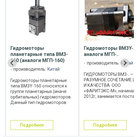
Гидромоторы
Гидромоторы ВМ3Y-..
планетарные типа ВМ3-
аналоги МГП-..
160 (аналоги МГП-160)
производитель:
Китай
производитель:
Китай
ГИДРОМОТОРЫ ВМ3-..—
РАЗУМНОЕ СОЧЕТАНИЕ Ц
Гидромоторы планетарные
И КАЧЕСТВА. ООО
типа ВМ3Y-160 относятся к
«ФАРИТЭКС-М», начиная 
группе планетарных (иначе
2012г, занимается поста
орбитальных) гидромоторов.
и предлагает в качестве
Данный тип гидромоторов
аналогов омских
является полным аналогом
гидромоторов типа МГП-.
гидромоторов серии OMS-160
гидромоторы китайского
фирмы Danfoss, а также
производства типа ВМ3Y-.
МГП-160 производства ОАО
подробнее
подробнее
Сотрудничество со ...
"Омскгидропривод". ...