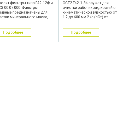
носят фильтры типа Г42-12Ф и
ОСТ2 Г42-1-84 служат для
СЭ.00.07.000. Фильтры
очистки рабочих жидкостей с
ливные предназначены для
кинематической вязкостью от
истки минерального масла,
1,2 до 600 мм 2 /с (сСт) от
ливаемого в бак, от
ферромагнитных частиц и
ханических примесей, а также
устанавливаются в смазочных
я очистки воздуха,
смазочно-охлаждающих и
подробнее
подробнее
ступающего в бак, от частиц
гидравлических системах
и. ...
различных ...