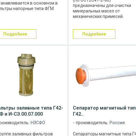
танавливается в основном в
предназначены для очистки
льтры напорные типа ФГМ.
минеральных масел от
бочая жидкость (минеральное
механических примесей.
сло) проходит через
Фильтры всасывающие сетча
льтрующий элемент и
устанавливаются на
ищается от различных
всасывающей магистрали
подробнее
подробнее
месей. ...
насоса в гидравлической или
смазочной системах различных 
льтры заливные типа Г42-
Сепаратор магнитный тип
Ф и И-СЭ.00.07.000
Г42..
роизводитель:
НЗСФО
производитель:
Россия
группе заливных фильтров
Сепараторы магнитные типа Г