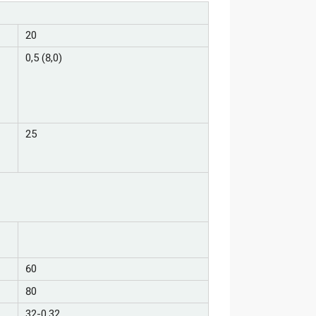
20
0,5 (8,0)
25
60
80
32-0,32