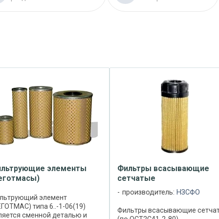
льтрующие элементы
Фильтры всасывающие
еготмасы)
сетчатые
производитель:
НЗСФО
льтрующий элемент
ЕГОТМАС) типа 6..-1-06(19)
Фильтры всасывающие сетча
ляется сменной деталью и
(по ОСТ2С41-2-80)