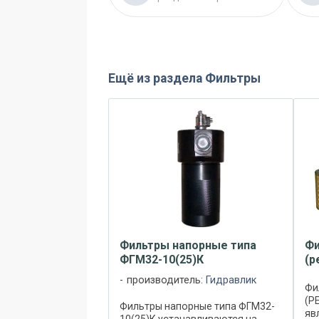
Ещё из раздела
Фильтры
Фильтры напорные типа
Фи
ФГМ32-10(25)К
(р
производитель:
Гидравлик
Фи
(Р
Фильтры напорные типа ФГМ32-
яв
10(25)К устанавливаются на