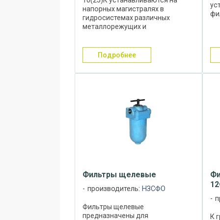
ус
напорных магистралях в
фи
гидросистемах различных
Ра
металлорежущих и
ма
деревообрабатывющих станков,
фи
литейного оборудования, а
оч
также различной дорожно-
подробнее
при
строительной техники и служат
для очистки от ...
Фильтры щелевые
Фи
12
производитель:
НЗСФО
п
Фильтры щелевые
предназначены для
К 