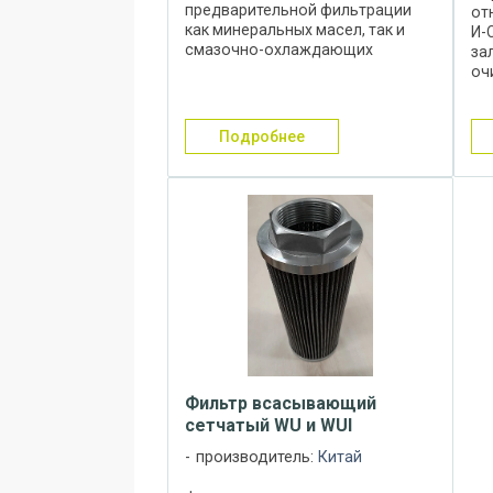
предварительной фильтрации
от
как минеральных масел, так и
И-
смазочно-охлаждающих
за
жидкостей на масляной основе и
оч
устанавливаются в
за
гидравлических и смазочных
ме
системах различных станков и
дл
подробнее
иных машин. Фильтры щелевые ...
по
пыл
Фильтр всасывающий
сетчатый WU и WUI
производитель:
Китай