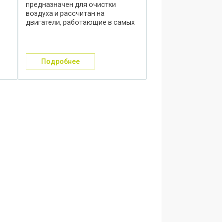
предназначен для очистки
воздуха и рассчитан на
двигатели, работающие в самых
разных условиях запылённости,
обеспечивая высокую
пылеёмкость. Установка на
,
технике (либо оборудовании) в
подробнее
системе ...