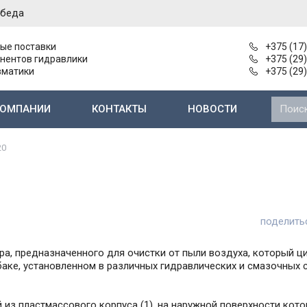
обеда
ые поставки
+375 (17
нентов гидравлики
+375 (29
вматики
+375 (29
КОМПАНИИ
КОНТАКТЫ
НОВОСТИ
Нерегулируемые пластинчатые насосы
Насосы и агрегаты 2-й группы типа Г11-2..
Электромагниты к гидрораспределителям
Электромаг
20
поделить
а, предназначенного для очистки от пыли воздуха, который ци
аке, установленном в различных гидравлических и смазочных с
 из пластмассового корпуса (1), на наружной поверхности кото