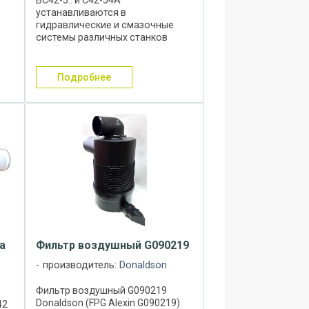
устанавливаются в
гидравлические и смазочные
системы различных станков
тые
(например: токарно-
винторезных, шлифовальных и
др..), а также иных машин.
подробнее
Фильтры сетчатые типа АС42-5..,
...
ВС42-5.., С42-54А ...
а
Фильтр воздушный G090219
производитель:
Donaldson
Фильтр воздушный G090219
Donaldson (FPG Alexin G090219)
42