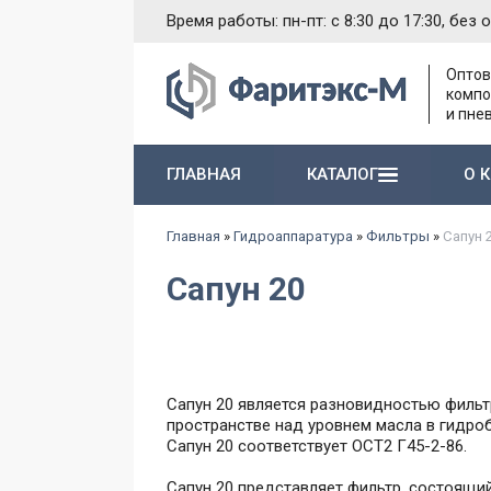
Время работы: пн-пт: с 8:30 до 17:30, без 
Оптов
компо
и пне
ГЛАВНАЯ
КАТАЛОГ
О 
Насосы и агрегаты 1-й группы типа Г11-1..
Электромагниты различного назначения
Гидропневматические насосы и пневмогидроаккумуляторы
Запасные части к гидравлическим насосам
Главная
»
Гидроаппаратура
»
Фильтры
»
Сапун 
Сапун 20
Сапун 20 является разновидностью фильтр
пространстве над уровнем масла в гидроб
Сапун 20 соответствует ОСТ2 Г45-2-86.
Сапун 20 представляет фильтр, состоящий