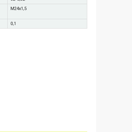
М24х1,5
0,1