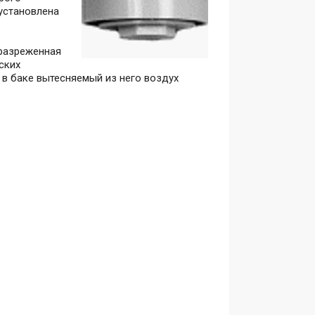
установлена
 разреженная
ских
 в баке вытесняемый из него воздух