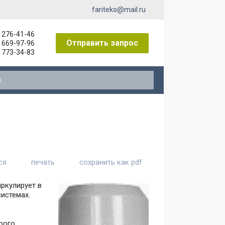
fariteks@mail.ru
) 276-41-46
Отправить запрос
) 669-97-96
) 773-34-83
ниты к пневмораспределителям
ся
печать
сохранить как pdf
ркулирует в
истемах.
рого