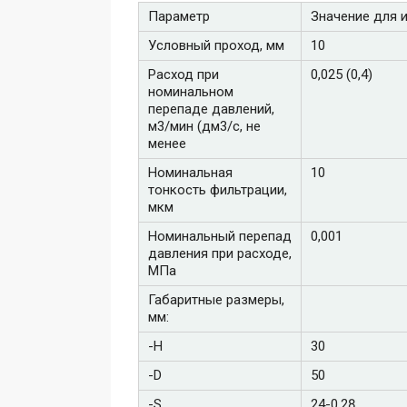
Параметр
Значение для 
Условный проход, мм
10
Расход при
0,025 (0,4)
номинальном
перепаде давлений,
м3/мин (дм3/с, не
менее
Номинальная
10
тонкость фильтрации,
мкм
Номинальный перепад
0,001
давления при расходе,
МПа
Габаритные размеры,
мм:
-H
30
-D
50
-S
24-0,28