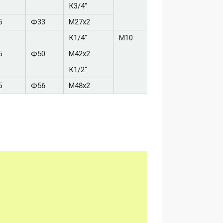
К3/4"
5
Ф33
М27х2
К1/4"
М10
5
Ф50
М42х2
К1/2"
5
Ф56
М48х2