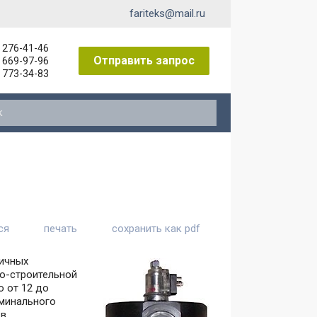
fariteks@mail.ru
) 276-41-46
Отправить запрос
) 669-97-96
) 773-34-83
ниты к пневмораспределителям
ся
печать
сохранить как pdf
личных
о-строительной
ю от 12 до
оминального
 в