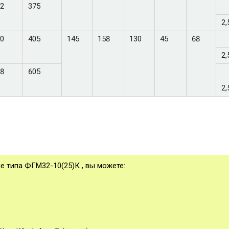
2
375
2,
0
405
145
158
130
45
68
2,
8
605
2,
е типа ФГМ32-10(25)К , вы можете: