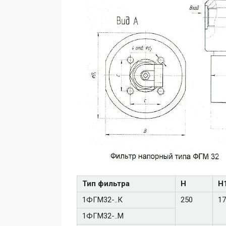
Тип фильтра
Н
Н
1ФГМ32-..К
250
17
1ФГМ32-..М