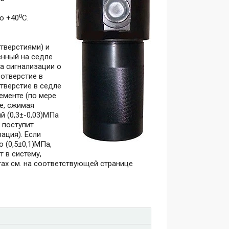
0
о +40
С.
тверстиями) и
енный на седле
а сигнализации о
отверстие в
отверстие в седле
ементе (по мере
е, сжимая
й (0,3±-0,03)МПа
 поступит
ация). Если
 (0,5±0,1)МПа,
 в систему,
х см. на соответствующей странице