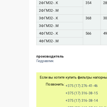
2ФГМ32-..К
354
28
2ФГМ32-..М
3ФГМ32-..К
368
30
3ФГМ32-..М
4ФГМ32-..К
566
49
4ФГМ32-..М
производитель
Гидравлик
Если вы хотите купить фильтры напорны
Позвонить:
+375 (17) 276-41-46
+375 (17) 316-38-15
+375 (17) 316-38-14