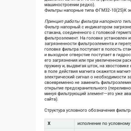
машиностроении редко).
Фильтры напорные типа ФГМ32-10(25)К э
Принцип работы фильтра напорного ти
Фильтр напорный с индикатором загрязне
стакана, соединенного с головкой герме
фильтроэлемент. На головке установлен и
загрязненности фильтроэлемента и переп
головке фильтра поступает в полость ста
и выходное отверстие поступает в гидро
его загрязнения или при увеличенном ра
пружину и, выдвигая шток, на хвостовике
в поле действия магнита окажется магнит
электрический сигнал о необходимости з
своевременно не заменить фильтроэлемен
открытие предохранительного (переливног
минуя фильтрующий элемент—это уже ава
сайта).
Структура условного обозначения фильт
Х
исполнение по условному