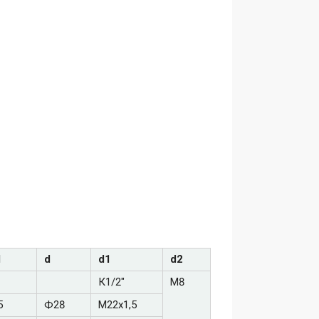
1
d
d1
d2
К1/2"
М8
5
Ф28
М22х1,5