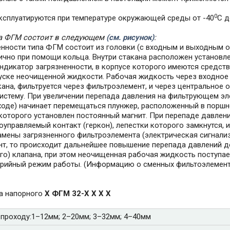
0
ксплуатируются при температуре окружающей среды от -40
С д
па ФГМ состоит в следующем
(см. рисунок)
:
нности типа ФГМ состоит из головки (с входным и выходным о
тично при помощи кольца. Внутри стакана расположен установл
ндикатор загрязненности, в корпусе которого имеются средств
уске неочищенной жидкости. Рабочая жидкость через входное 
кана, фильтруется через фильтроэлемент, и через центральное 
систему. При увеличении перепада давления на фильтрующем эл
сходе) начинает перемещаться плунжер, расположенный в поршн
 которого установлен постоянный магнит. При перепаде давлени
оуправляемый контакт (геркон), лепестки которого замкнутся, и
амены загрязненного фильтроэлемента (электрическая сигнализ
т, то происходит дальнейшее повышение перепада давлений до
о) клапана, при этом неочищенная рабочая жидкость поступает
рийный режим работы. (Информацию о сменных фильтоэлемента
ра напорного
Х ФГМ 32-Х Х Х Х
 проходу:1–12мм; 2–20мм; 3–32мм; 4–40мм