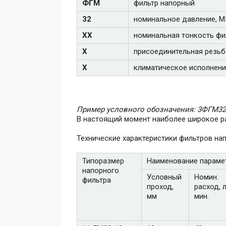
ФГМ
фильтр напорный
32
номинальное давление, 
ХХ
номинальная тонкость филь
Х
присоединительная резьб
Х
климатическое исполнение:
Пример условного обозначения: 3ФГМ32
В настоящий момент наиболее широкое р
Технические характеристики фильтров н
Типоразмер
Наименование параме
напорного
Условный
Номин.
фильтра
проход,
расход, л
мм
мин.