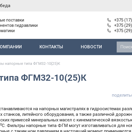
обеда
ые поставки
+375 (17
нентов гидравлики
+375 (29
вматики
+375 (29
КОМПАНИИ
КОНТАКТЫ
НОВОСТИ
Нерегулируемые пластинчатые насосы
Насосы и агрегаты 2-й группы типа Г11-2..
Электромагниты к гидрораспределителям
Электромаг
ы напорные типа ФГМ32-10(25)К
типа ФГМ32-10(25)К
поделить
танавливаются на напорных магистралях в гидросистемах раз
станков, литейного оборудования, а также различной дорожн
ческих примесей минеральных масел с кинематической вязкость
0
С. Фильтры напорные типа ФГМ могут изготавливаться для н
рные с таким ном.давлением в настоящий момент применяются