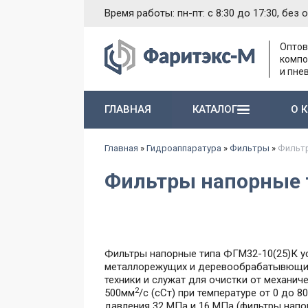
Время работы: пн-пт: с 8:30 до 17:30, без 
Оптов
компо
и пне
ГЛАВНАЯ
КАТАЛОГ
О 
Насосы и агрегаты 1-й группы типа Г11-1..
Электромагниты различного назначения
Гидропневматические насосы и пневмогидроаккумуляторы
Запасные части к гидравлическим насосам
Главная
»
Гидроаппаратура
»
Фильтры
»
Фильтр
Фильтры напорные 
Фильтры напорные типа ФГМ32-10(25)К ус
металлорежущих и деревообрабатывющих 
техники и служат для очистки от механи
2
500мм
/с (сСт) при температуре от 0 до 80
давления 32 МПа и 16 МПа (фильтры напо