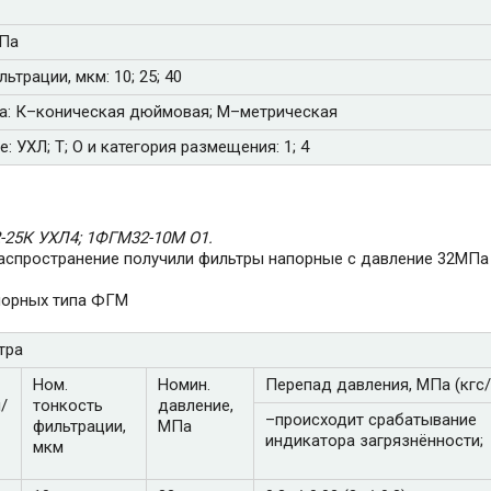
МПа
трации, мкм: 10; 25; 40
а: К–коническая дюймовая; М–метрическая
 УХЛ; Т; О и категория размещения: 1; 4
-25К УХЛ4; 1ФГМ32-10М О1.
аспространение получили фильтры напорные с давление 32МПа
апорных типа ФГМ
тра
Ном.
Номин.
Перепад давления, МПа (кгс/
/
тонкость
давление,
–происходит срабатывание
фильтрации,
МПа
индикатора загрязнённости;
мкм