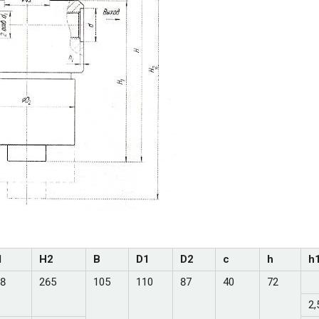
1
Н2
В
D1
D2
с
h
h
8
265
105
110
87
40
72
2,