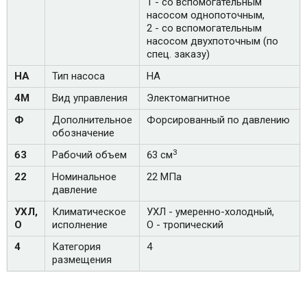
1 - со вспомогательным
насосом однопоточным,
2 - со вспомогательным
насосом двухпоточным (по
спец. заказу)
НА
Тип насоса
НА
4М
Вид управления
Электомагнитное
Ф
Дополнительное
Форсированный по давлению
обозначение
3
63
Рабочий объем
63 см
22
Номинальное
22 МПа
давление
УХЛ,
Климатическое
УХЛ - умеренно-холодный,
О
исполнение
О - тропический
4
Категория
4
размещения