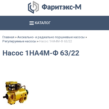
КАТАЛОГ
Аксиально- и радиально поршневые насосы
Шестерённые насосы и агрегаты
Электромагниты, соединители и базы
Гидропневматические насосы и пневмогидроаккумуляторы
смотреть все
смотреть все
смотреть все
Главная
»
Аксиально- и радиально поршневые насосы
»
Регулируемые насосы
»
Насос 1НА4М-Ф 63/22
Насос 1НА4М-Ф 63/22