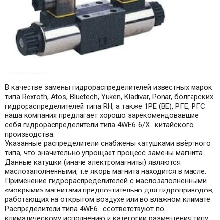
В качестве замены гидрораспределителей известных марок
типа Rexroth, Atos, Bluetech, Yuken, Kladivar, Ponar, болгарских
гидрораспределителей типа RH, а также 1РЕ (ВЕ), РГЕ, РГС
наша компания предлагает хорошо зарекомендовавшие
себя гидрораспределители типа 4WE6..6/X.. китайского
производства.
Указанные распределители снабжены катушками ввёртного
типа, что значительно упрощает процесс замены магнита.
Данные катушки (иначе электромагниты) являются
маслозаполненными, т.е якорь магнита находится в масле.
Применение гидрораспределителей с маслозаполненными
«мокрыми» магнитами предпочтительно для гидроприводов,
работающих на открытом воздухе или во влажном климате.
Распределители типа 4WE6.. соответствуют по
климатическому исполнению и категории размещения типу