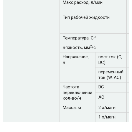
Макс.расход, л/мин
8
6
Тип рабочей жидкости
0
Температура, С
2
Вязкость, мм
/с
Напряжение,
пост.ток (G,
В
DC)
переменный
ток (W, AC)
Частота
DC
1
переключений
AC
7
кол-во/ч
Масса, кг
2 э/магн.
1
1 э/магн.
1