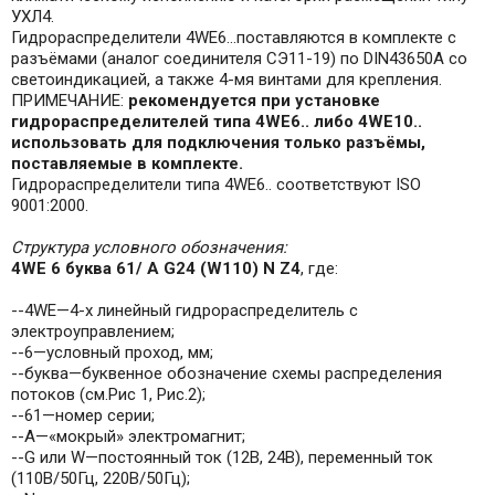
УХЛ4.
Гидрораспределители 4WE6…поставляются в комплекте с
разъёмами (аналог соединителя СЭ11-19) по DIN43650A со
светоиндикацией, а также 4-мя винтами для крепления.
ПРИМЕЧАНИЕ:
рекомендуется при установке
гидрораспределителей типа 4WE6.. либо 4WE10..
использовать для подключения только разъёмы,
поставляемые в комплекте.
Гидрораспределители типа 4WE6.. соответствуют ISO
9001:2000.
Структура условного обозначения:
4WE 6 буква 61/ А G24 (W110) N Z4
, где:
--4WE—4-х линейный гидрораспределитель с
электроуправлением;
--6—условный проход, мм;
--буква—буквенное обозначение схемы распределения
потоков (см.Рис 1, Рис.2);
--61—номер серии;
--А—«мокрый» электромагнит;
--G или W—постоянный ток (12В, 24В), переменный ток
(110В/50Гц, 220В/50Гц);