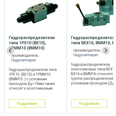
Гидрораспределители
Гидрораспределител
типа 1РЕ10 (ВЕ10),
типа ВЕХ16, ВММ16, В
1РММ10 (ВММ10)
производитель:
Гидроаппарат
производитель:
Гидроаппарат
Гидрораспределители
золотниковые типа ВЕХ16
Гидрораспределители типа
ВХ16 и ВММ16 относятся 
1РЕ10..(ВЕ10) и 1РММ10..
группе распределителей 
(ВММ10..) с условным
условным проходом (Ду)
проходом Ду=10мм также
равным 16мм. Они
относят к золотниковым
устанавливаются в
гидрораспределителям,
гидросистемах различны
поскольку их запорно-
машин и агрегатов с цел
регулирующим элементом
подробнее
подробнее
изменения или же пуска/
является цилиндрический
останова потока рабочей 
золотник. В отличие от ...