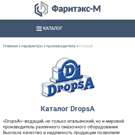
КАТАЛОГ
Аксиально- и радиально поршневые насосы
Шестерённые насосы и агрегаты
Электромагниты, соединители и базы
Гидропневматические насосы и пневмогидроаккумуляторы
смотреть все
смотреть все
смотреть все
Главная
»
параметры
»
производитель
»
DropsA
Каталог DropsA
«DropsA»–ведущий, не только итальянский, но и мировой
производитель различного смазочного оборудования.
Высокое качество и надёжность продукции позволили