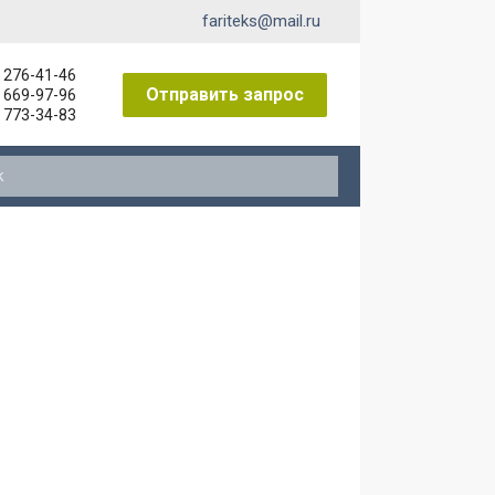
fariteks@mail.ru
) 276-41-46
Отправить запрос
) 669-97-96
) 773-34-83
ниты к пневмораспределителям