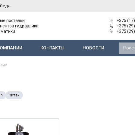
обеда
ые поставки
+375 (17
нентов гидравлики
+375 (29
вматики
+375 (29
КОМПАНИИ
КОНТАКТЫ
НОВОСТИ
Нерегулируемые пластинчатые насосы
Насосы и агрегаты 2-й группы типа Г11-2..
Электромагниты к гидрораспределителям
Электромаг
влик
on
Китай