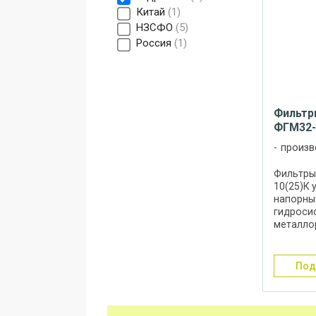
Китай
1
НЗСФО
5
Россия
1
Фильтр
ФГМ32-
произв
Фильтры
10(25)К 
напорны
гидроси
металло
деревоо
литейног
различн
по
техники и