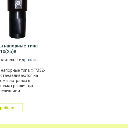
ы напорные типа
10(25)К
одитель:
Гидравлик
 напорные типа ФГМ32-
устанавливаются на
х магистралях в
стемах различных
режущих и
брабатывющих станков,
о оборудования, а также
ой дорожно-строительной
дробнее
 служат для очистки от ...