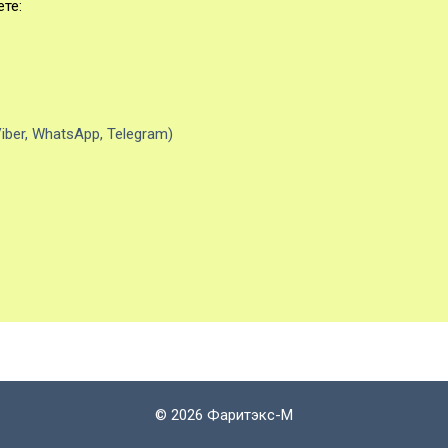
те:
iber, WhatsApp, Telegram)
©
2026 Фаритэкс-М