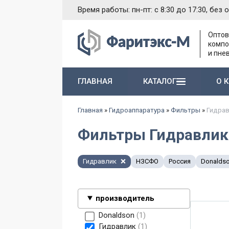
Время работы: пн-пт: с 8:30 до 17:30, без 
Оптов
компо
и пне
ГЛАВНАЯ
КАТАЛОГ
О 
Насосы и агрегаты 1-й группы типа Г11-1..
Электромагниты различного назначения
Гидропневматические насосы и пневмогидроаккумуляторы
Запасные части к гидравлическим насосам
Главная
»
Гидроаппаратура
»
Фильтры
»
Гидра
Фильтры Гидравлик
Гидравлик
НЗСФО
Россия
Donalds
производитель
Donaldson
1
Гидравлик
1