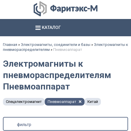
КАТАЛОГ
Аксиально- и радиально поршневые насосы
Шестерённые насосы и агрегаты
Электромагниты, соединители и базы
Гидропневматические насосы и пневмогидроаккумуляторы
смотреть все
смотреть все
смотреть все
Главная
»
Электромагниты, соединители и базы
»
Электромагниты к
пневмораспределителям
»
Пневмоаппарат
Электромагниты к
пневмораспределителям
Пневмоаппарат
Спецэлектромагнит
Пневмоаппарат
Китай
фильтр