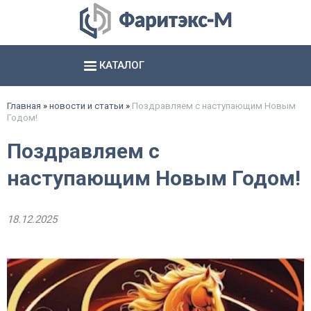
КАТАЛОГ
Аксиально- и радиально поршневые насосы
Шестерённые насосы и агрегаты
Электромагниты, соединители и базы
Гидропневматические насосы и пневмогидроаккумуляторы
смотреть все
смотреть все
смотреть все
Главная
»
новости и статьи
»
Поздравляем с наступающим Новым
Годом!
Поздравляем с
наступающим Новым Годом!
18.12.2025