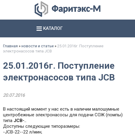
КАТАЛОГ
Аксиально- и радиально поршневые насосы
Шестерённые насосы и агрегаты
Электромагниты, соединители и базы
Гидропневматические насосы и пневмогидроаккумуляторы
смотреть все
смотреть все
смотреть все
Главная
»
новости и статьи
»
25.01.2016г. Поступление
электронасосов типа JCB
25.01.2016г. Поступление
электронасосов типа JCB
20.07.2016
В настоящий момент у нас есть в наличии малошумные
центробежные электронасосы для подачи СОЖ (помпы)
типа
JCB-.
.
Доступны следующие типоразмеры:
-JCB-22--22 л/мин;